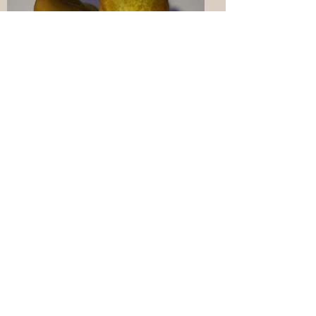
Kriaušės