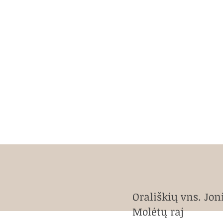
Orališkių vns. Jon
Molėtų raj