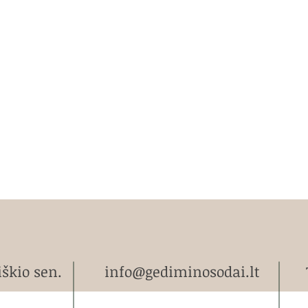
iškio sen.
info@gediminosodai.lt