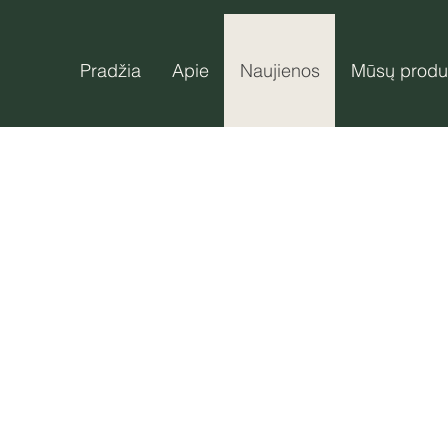
Pradžia
Apie
Naujienos
Mūsų produ